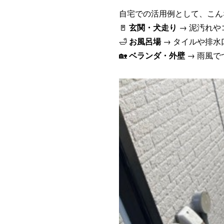
自宅での活用例として、こん
🚪
玄関・犬走り
→ 泥汚れ
🛁
お風呂場
→ タイルや排水
🏡
ベランダ・外壁
→ 雨風