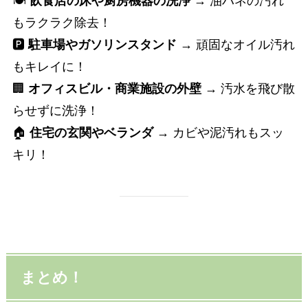
🍽
飲食店の床や厨房機器の洗浄
→ 油ハネの汚れ
もラクラク除去！
🅿
駐車場やガソリンスタンド
→ 頑固なオイル汚れ
もキレイに！
🏢
オフィスビル・商業施設の外壁
→ 汚水を飛び散
らせずに洗浄！
🏠
住宅の玄関やベランダ
→ カビや泥汚れもスッ
キリ！
まとめ！