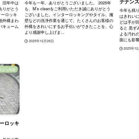
テナン
。旧年中は
今年も一年、ありがとうございました。 2025年
ありがとう
も、M’s cleanをご利用いただき誠にありがとう
今年も残
ンターロッキ
ございました。インターロッキングやタイル、擁
はきれい
他外構まわ
壁などの洗浄作業を通じて、たくさんのお客様の
どは手が回
バキューム
外構をきれいにするお手伝いができたことを、心
ると 黒ず
より感謝申し上げま...
よる汚れの
面にも影響
2025年12月26日
2025年1
役立ち情報
ーロッキ