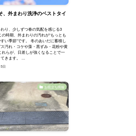
そ、外まわり洗浄のベストタイ
】
終わり、少しずつ春の気配を感じる3
この時期、外まわりの汚れが“もっとも
すい季節”です。 冬のあいだに蓄積し
ガス汚れ・コケや藻・黒ずみ・花粉や黄
これらが、日差しが強くなることで一
きます。 ...
月5日
お役立ち情報