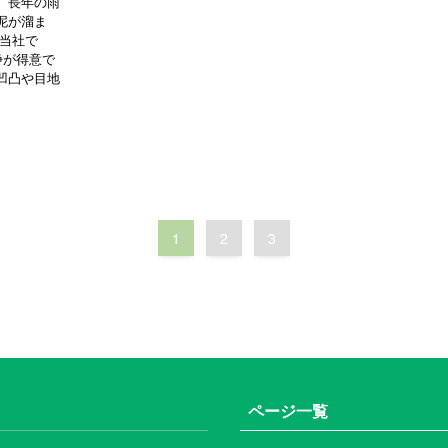
。長年の雨
泥が溜ま
 当社で
浄が得意で
凹凸や目地
1
2
3
ページ一覧