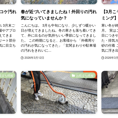
コケ汚れ
春が近づいてきましたね！外回りの汚れ
【3月こ
気になっていませんか？
ミング
 3月末ご
こんにちは。 3月も中旬になり、少しずつ暖かい
寒い冬が
場やアプロ
日が増えてきましたね。冬の寒さも落ち着いてき
月。 実は
えてきま
て、外に出るのが気持ちいい季節になってきまし
目につきや
リート部分
た。 この時期になると、お客様から 「外構周り
た・排気
気に目立ち
の汚れが気になってきた」「玄関まわりや駐車場
砂の付着 
の汚れをきれいに...
気に浮き出て
2026年3月12日
2026年3
役立ち情報
お役立ち情報