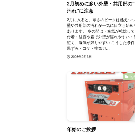
2月初めに多い外壁・共用部の
汚れ”に注意
2月に入ると、寒さのピークは越えつ
壁や共用部の汚れが一気に目立ち始め
あります。 冬の間は・空気が乾燥し
付着・結露や霜で外壁が濡れやすい・
短く、湿気が残りやすい こうした条
黒ずみ・コケ・排気ガ...
2026年2月3日
お
年始のご挨拶