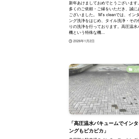
新年あけましておめでとうございます
多くのご依頼・ご縁をいただき、誠に
ございました。 M’s cleanでは、イ
ング洗浄をはじめ、タイル洗浄・その
りの洗浄を行っております。高圧温水
機という特殊な機...
2026年1月2日
お
「高圧温水バキュームでインタ
ングもピカピカ」