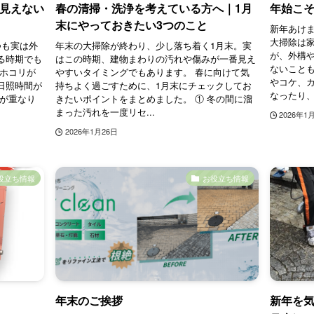
“見えない
春の清掃・洗浄を考えている方へ｜1月
年始こ
末にやっておきたい3つのこと
新年あけま
大掃除は
つも実は外
年末の大掃除が終わり、少し落ち着く1月末。実
が、外構
る時期でも
はこの時期、建物まわりの汚れや傷みが一番見え
ないことも
てホコリが
やすいタイミングでもあります。 春に向けて気
やコケ、
日照時間が
持ちよく過ごすために、1月末にチェックしてお
なったり、
件が重なり
きたいポイントをまとめました。 ① 冬の間に溜
まった汚れを一度リセ...
2026年1
2026年1月26日
役立ち情報
お役立ち情報
年末のご挨拶
新年を